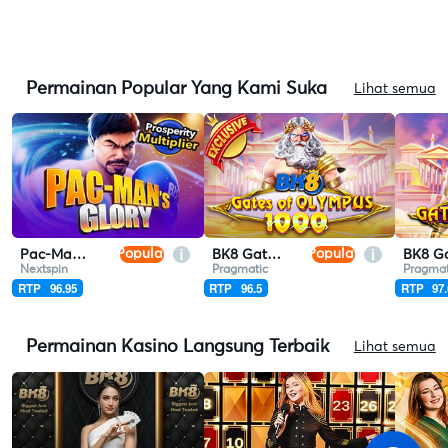
Permainan Popular Yang Kami Suka
Lihat semua
Popular
Popular
Pac-Man's Glory
BK8 Gates of Olympus 1000
Nextspin
Pragmatic
Pragmat
RTP
96.95
RTP
96.5
RTP
97
Permainan Kasino Langsung Terbaik
Lihat semua