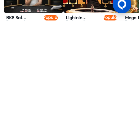
Popular
Popular
BK8 Salon Prive Baccarat
Lightning Roulette
Mega B
Evolution Gaming
Evolution Gaming
Evoluti
Permainan Instant tersedia untuk
Lihat
dimainkan
semua
Baru
Baru
Aviator
Mines
Goal
Spribe
Spribe
Spribe
Testimoni
Lihat semua