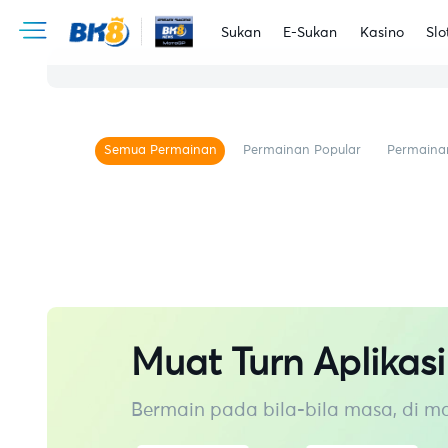
Sukan
E-Sukan
Kasino
Slo
Semua Permainan
Permainan Popular
Permaina
Muat Turn Aplikasi
Bermain pada bila-bila masa, di m