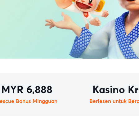
MYR 6,888
Kasino Kr
escue Bonus Mingguan
Berlesen untuk Bero